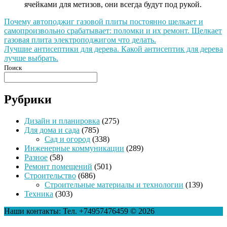
ячейками для метизов, они всегда будут под рукой.
Навигация
Почему автоподжиг газовой плиты постоянно щелкает и
самопроизвольно срабатывает: поломки и их ремонт. Щелкает
по
газовая плита электроподжигом что делать.
записям
Лучшие антисептики для дерева. Какой антисептик для дерева
лучше выбрать.
Поиск
Рубрики
Дизайн и планировка
(275)
Для дома и сада
(785)
Сад и огород
(338)
Инженерные коммуникации
(289)
Разное
(58)
Ремонт помещений
(501)
Строительство
(686)
Строительные материалы и технологии
(139)
Техника
(303)
Наши контакты: Тел. +74957476459 © 2026