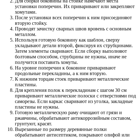
Для сборки боковины на стойке намечают места
установки поперечин. Их приваривают или закрепляют
хомутами.
После установки всех поперечин к ним присоединяют
вторую стойку.
Проводят зачистку сварных швов вровень с основным
металлом.
Используя готовую боковину как шаблон, сверху
укладывают детали второй, фиксируя их струбцинами.
Затем элементы сваривают. Если сборку выполняют
болтовым способом, струбцины не нужны, иначе не
получится поставить хомуты.
На уровне поперечин к боковине приваривают
продольные перекладины, а к ним вторую.
К нижним торцам стоек приваривают металлические
пластины.
Для крепления полок к перекладинам с шагом 30 см
приваривают металлические полоски с отверстиями под
саморезы. Если каркас сваривают из уголка, закладные
пластины не нужны.
Готовую металлическую раму очищают от грязи и
ржавчины, обрабатывают антикоррозийным составом,
грунтуют, красят.
Вырезанные по размеру деревянные полки
обрабатывают антисептиком, покрывают олифой или