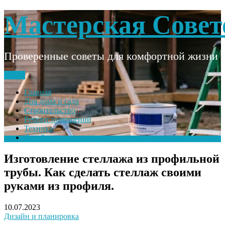
Skip
Мастерская Совет
to
content
Проверенные советы для комфортной жизни
Меню
Главная
Для дома и сада
Строительство
Ремонт помещений
Техника
Дизайн и планировка
Изготовление стеллажа из профильной
трубы. Как сделать стеллаж своими
руками из профиля.
10.07.2023
Дизайн и планировка